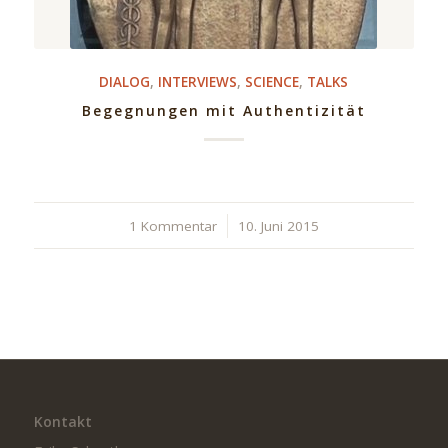
DIALOG
,
INTERVIEWS
,
SCIENCE
,
TALKS
Begegnungen mit Authentizität
1 Kommentar
/
10. Juni 2015
Kontakt