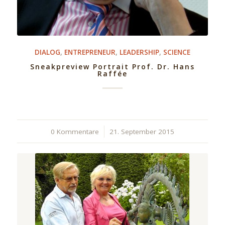
DIALOG
,
ENTREPRENEUR
,
LEADERSHIP
,
SCIENCE
Sneakpreview Portrait Prof. Dr. Hans
Raffée
0 Kommentare
/
21. September 2015