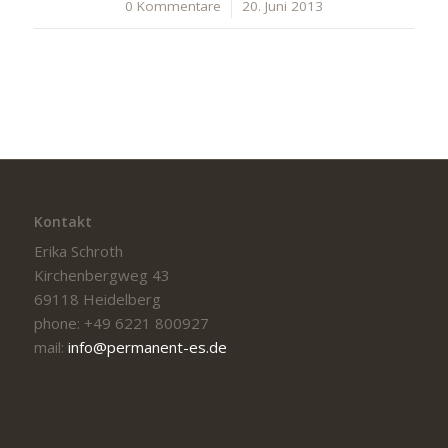
0 Kommentare
/
20. Juni 2013
Kontakt
Erika Schroth
Kirchenbergweg 43
69118 Heidelberg
phone: +49 6221 800927
mail:
info@permanent-es.de