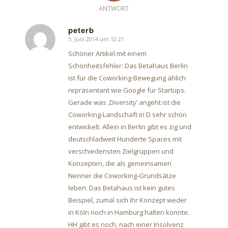
ANTWORT
peterb
5. Juni 2014 um 12:21
sagte:
Schöner Artikel mit einem
Schönheitsfehler: Das Betahaus Berlin
ist für die Coworking-Bewegung ählich
repräsentant wie Google für Startups.
Gerade was ‚Diversity‘ angeht ist die
Coworking-Landschaft in D sehr schön
entwickelt. Allein in Berlin gibt es zig und
deutschladweit Hunderte Spaces mit
verschiedensten Zielgruppen und
Konzepten, die als gemeinsamen
Nenner die Coworking-Grundsätze
leben. Das Betahaus ist kein gutes
Beispiel, zumal sich ihr Konzept weder
in Köln noch in Hamburg halten konnte.
HH gibt es noch, nach einer Insolvenz